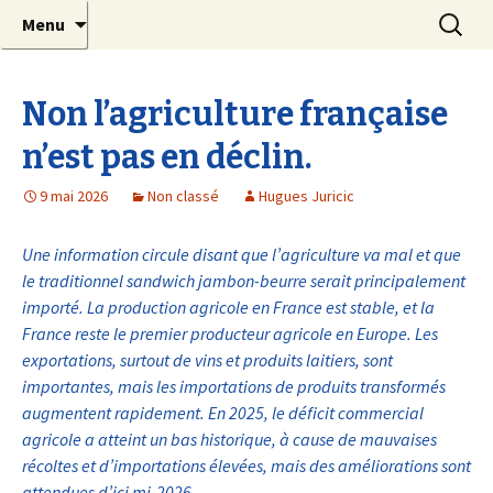
Etudes, prospectives, évaluations et aide à la
Aller
Recherc
Pollen Conseil
Menu
au
décision
contenu
principal
Non l’agriculture française
n’est pas en déclin.
9 mai 2026
Non classé
Hugues Juricic
Une information circule disant que l’agriculture va mal et que
le traditionnel sandwich jambon-beurre serait principalement
importé. La production agricole en France est stable, et la
France reste le premier producteur agricole en Europe. Les
exportations, surtout de vins et produits laitiers, sont
importantes, mais les importations de produits transformés
augmentent rapidement. En 2025, le déficit commercial
agricole a atteint un bas historique, à cause de mauvaises
récoltes et d’importations élevées, mais des améliorations sont
attendues d’ici mi-2026.