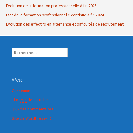
Evolution de la formation professionnelle à fin 2025
Etat de la formation professionnelle continue à fin 2024
Évolution des effectifs en alternance et difficultés de recrutement
R
e
c
h
e
Méta
r
c
Connexion
h
Flux
RSS
des articles
e
r
RSS
des commentaires
Site de WordPress-FR
: