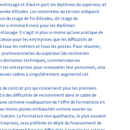
entissage et d’autre part les diplômes du supérieur, et
année d’études. Les remontées du terrain indiquent
on du stage de fin d’études, dit stage de
urer a minima 6 mois pour les diplômes
tissage. Il s’agit ni plus ni moins qu’une pratique de
euse pour les entreprises que les difficultés de
 tous les métiers et tous les postes. Pour résumer,
 professionnelles du supérieur (du technicien
 les domaines techniques, commerciaux ou
r les entreprises pour renouveler leur personnel, cela
 jeunes cadres a singulièrement augmenté ces
ifs de contrat pro qui concernent plus les premiers
 à des difficultés de recrutement dans le cadre de
à une certaine inadéquation de l’offre de formations en
s ou moins jeunes embauchés comme ouvrier ou
fication. La formation non qualifiante, le plus souvent
ntreprises, sera préférée en dépit du financement de
ain indiquent bien les difficultés à remplir les actions