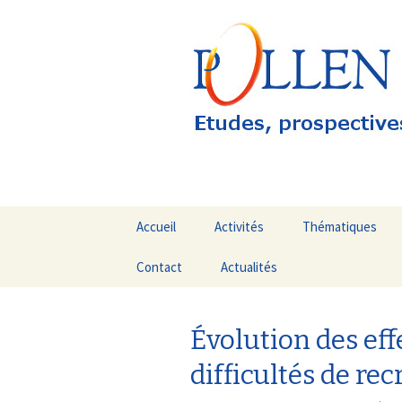
Etudes, prospectives, évaluation
Pollen Con
Aller
Accueil
Activités
Thématiques
au
contenu
Contact
Actualités
Emploi / Formatio
principal
Les Outre-mer
Évolution des eff
Evaluations
difficultés de re
Fonds Européens