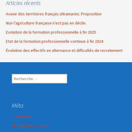
Articles récents
Avenir des territoires français ultramarins. Proposition
Non l’agriculture française n’est pas en déclin.
Evolution de la formation professionnelle à fin 2025
Etat de la formation professionnelle continue à fin 2024
Évolution des effectifs en alternance et difficultés de recrutement
R
e
c
h
e
Méta
r
c
Connexion
h
Flux
RSS
des articles
e