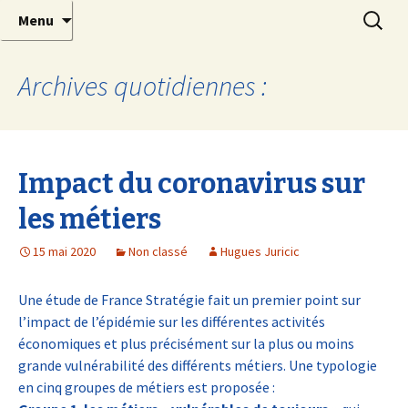
Etudes, prospectives, évaluations et aide à la
Aller
Recherc
Pollen Conseil
Menu
au
décision
contenu
principal
Archives quotidiennes :
Impact du coronavirus sur
les métiers
15 mai 2020
Non classé
Hugues Juricic
Une étude de France Stratégie fait un premier point sur
l’impact de l’épidémie sur les différentes activités
économiques et plus précisément sur la plus ou moins
grande vulnérabilité des différents métiers. Une typologie
en cinq groupes de métiers est proposée :