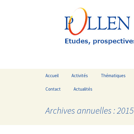
Etudes, prospectives, évaluation
Pollen Con
Aller
Accueil
Activités
Thématiques
au
contenu
Contact
Actualités
Emploi / Formatio
principal
Les Outre-mer
Archives annuelles : 2015
Evaluations
Fonds Européens