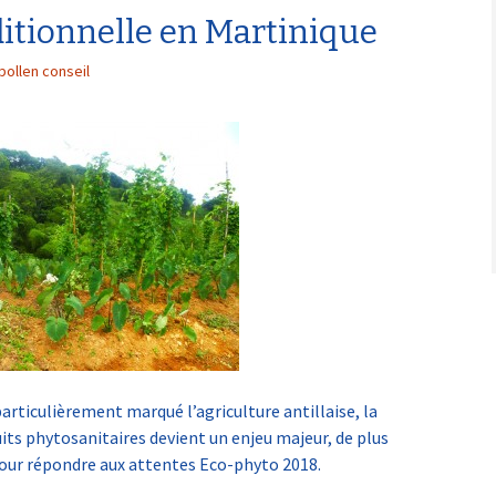
ditionnelle en Martinique
 et
ral
pollen conseil
articulièrement marqué l’agriculture antillaise, la
uits phytosanitaires devient un enjeu majeur, de plus
pour répondre aux attentes Eco-phyto 2018.