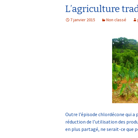
L’agriculture tra
Politique agricole
développement ru
7 janvier 2015
Non classé
Outre l’épisode chlordécone qui a p
réduction de l’utilisation des prod
en plus partagé, ne serait-ce que 