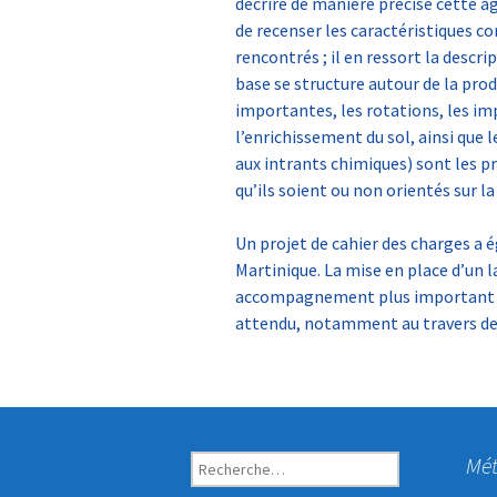
décrire de manière précise cette a
de recenser les caractéristiques c
rencontrés ; il en ressort la descr
base se structure autour de la prod
importantes, les rotations, les i
l’enrichissement du sol, ainsi que 
aux intrants chimiques) sont les pr
qu’ils soient ou non orientés sur la
Un projet de cahier des charges a 
Martinique. La mise en place d’un l
accompagnement plus important de
attendu, notamment au travers de
Mé
R
e